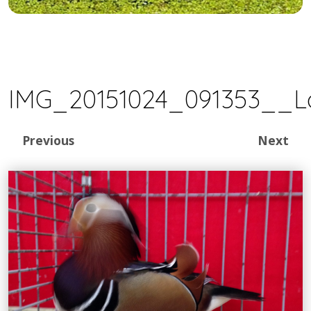
IMG_20151024_091353__L
Previous
Next