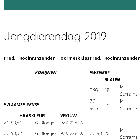
Jongdierendag 2019
Pred.
Kooinr.
Inzender
Oormerk
Klas
Pred.
Kooinr.
Inzender
KONIJNEN
*WENER*
BLAUW
M.
F 95
18
Schrama
ZG
M.
*VLAAMSE REUS*
19
94,5
Schrama
HAASKLEUR
VROUW
ZG 93,5
1
G. Bloetjes
9ZX-225
A
M.
ZG 93,5
2
G. Bloetjes
9ZX-228
A
ZG 93
20
Schrama