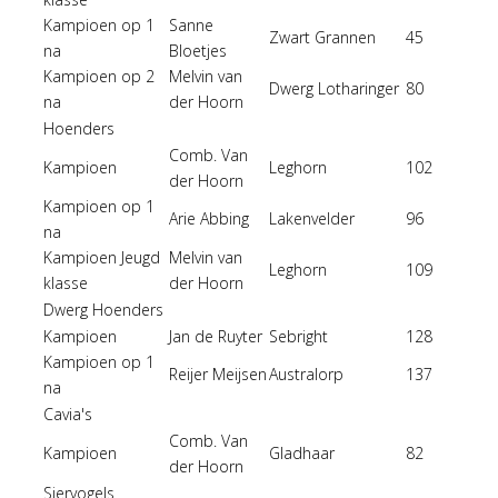
Kampioen op 1
Sanne
Zwart Grannen
45
na
Bloetjes
Kampioen op 2
Melvin van
Dwerg Lotharinger
80
na
der Hoorn
Hoenders
Comb. Van
Kampioen
Leghorn
102
der Hoorn
Kampioen op 1
Arie Abbing
Lakenvelder
96
na
Kampioen Jeugd
Melvin van
Leghorn
109
klasse
der Hoorn
Dwerg Hoenders
Kampioen
Jan de Ruyter
Sebright
128
Kampioen op 1
Reijer Meijsen
Australorp
137
na
Cavia's
Comb. Van
Kampioen
Gladhaar
82
der Hoorn
Siervogels