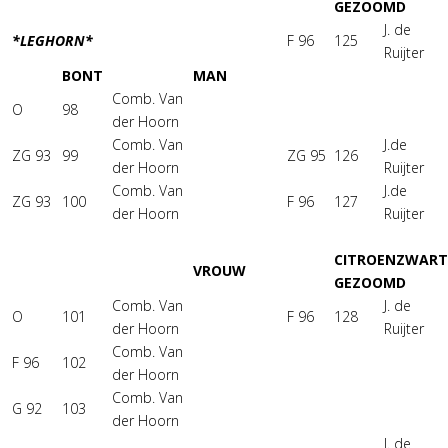
GEZOOMD
J. de
*LEGHORN*
F 96
125
Ruijter
BONT
MAN
Comb. Van
O
98
der Hoorn
Comb. Van
J.de
ZG 93
99
ZG 95
126
der Hoorn
Ruijter
Comb. Van
J.de
ZG 93
100
F 96
127
der Hoorn
Ruijter
CITROENZWART
VROUW
GEZOOMD
Comb. Van
J. de
O
101
F 96
128
der Hoorn
Ruijter
Comb. Van
F 96
102
der Hoorn
Comb. Van
G 92
103
der Hoorn
J. de