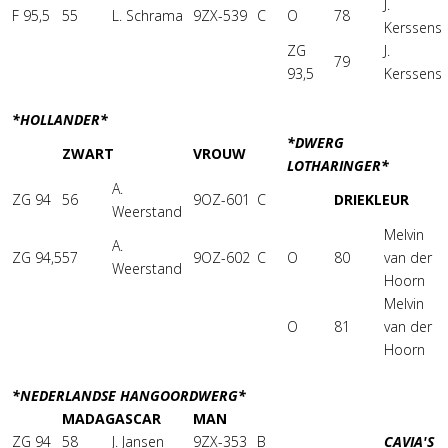
J.
F 95,5
55
L. Schrama
9ZX-539
C
O
78
Kerssens
ZG
J.
79
93,5
Kerssens
*HOLLANDER*
*DWERG
ZWART
VROUW
LOTHARINGER*
A.
ZG 94
56
9OZ-601
C
DRIEKLEUR
Weerstand
Melvin
A.
ZG 94,5
57
9OZ-602
C
O
80
van der
Weerstand
Hoorn
Melvin
O
81
van der
Hoorn
*NEDERLANDSE HANGOORDWERG*
MADAGASCAR
MAN
ZG 94
58
J. Jansen
9ZX-353
B
CAVIA'S