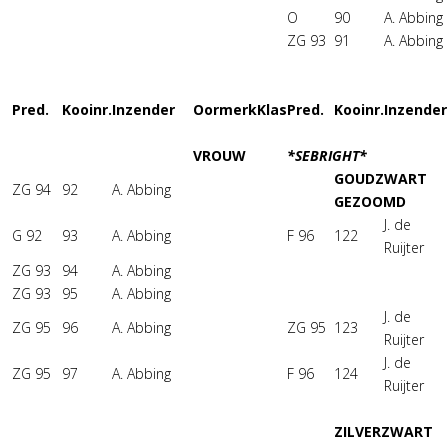
O
90
A. Abbing
ZG 93
91
A. Abbing
Pred.
Kooinr.
Inzender
Oormerk
Klas
Pred.
Kooinr.
Inzender
VROUW
*SEBRIGHT*
GOUDZWART
ZG 94
92
A. Abbing
GEZOOMD
J. de
G 92
93
A. Abbing
F 96
122
Ruijter
ZG 93
94
A. Abbing
ZG 93
95
A. Abbing
J. de
ZG 95
96
A. Abbing
ZG 95
123
Ruijter
J. de
ZG 95
97
A. Abbing
F 96
124
Ruijter
ZILVERZWART