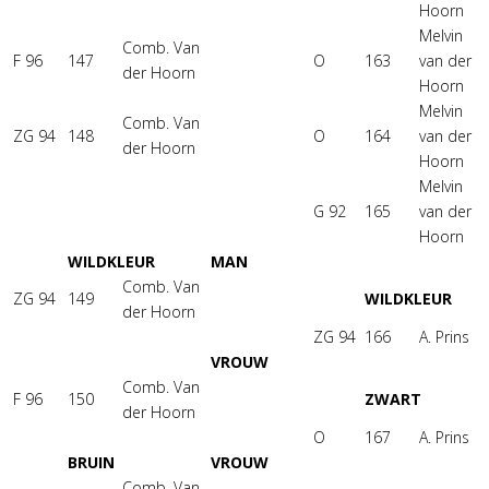
Hoorn
Melvin
Comb. Van
F 96
147
O
163
van der
der Hoorn
Hoorn
Melvin
Comb. Van
ZG 94
148
O
164
van der
der Hoorn
Hoorn
Melvin
G 92
165
van der
Hoorn
WILDKLEUR
MAN
Comb. Van
ZG 94
149
WILDKLEUR
der Hoorn
ZG 94
166
A. Prins
VROUW
Comb. Van
F 96
150
ZWART
der Hoorn
O
167
A. Prins
BRUIN
VROUW
Comb. Van