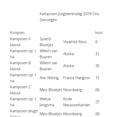
Kampioen jongdierendag 2019 Ons
Genoegen
Konijnen
kooi
Kampioen A
Sjoerd
Vlaamse Reus
6
klasse
Bloetjes
Kampioen op 1
Willem van
Alaska
31
na
Buuren
Kampioen B
Willem van
Alaska
35
klasse
Buuren
Kampioen op 1
Arie Abbing
Franse Hangoor
15
na
Kampioen C
Meis Bloetjes
Kleurdwerg
66
klasse
Kampioen op 1
Wietze
Rode
25
na
Jongsma
Nieuwzeelander
Kampioen Jeugd
Meis Bloetjes
Kleurdwerg
66
klasse