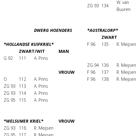
W. van
ZG 93
134
Buuren
DWERG HOENDERS
*AUSTRALORP*
ZWART
*HOLLANDSE KUIFKRIEL*
F 96
135
R. Meijsen
ZWART/WIT
MAN
G 92
111
A. Prins
ZG 94
136
R. Meijsen
VROUW
F 96
137
R. Meijsen
O
112
A. Prins
F 96
138
R. Meijsen
ZG 93
113
A. Prins
ZG 93
114
A. Prins
ZG 95
115
A. Prins
*WELSUMER KRIEL*
VROUW
ZG 93
116
R. Meijsen
ZG 95
117
R. Meijsen