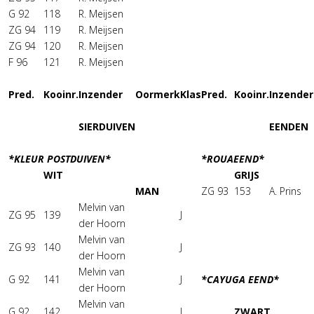
G 92
118
R. Meijsen
ZG 94
119
R. Meijsen
ZG 94
120
R. Meijsen
F 96
121
R. Meijsen
Pred.
Kooinr.
Inzender
Oormerk
Klas
Pred.
Kooinr.
Inzender
SIERDUIVEN
EENDEN
*KLEUR POSTDUIVEN*
*ROUAEEND*
WIT
GRIJS
MAN
ZG 93
153
A. Prins
Melvin van
ZG 95
139
J
der Hoorn
Melvin van
ZG 93
140
J
der Hoorn
Melvin van
G 92
141
J
*CAYUGA EEND*
der Hoorn
Melvin van
G 92
142
J
ZWART