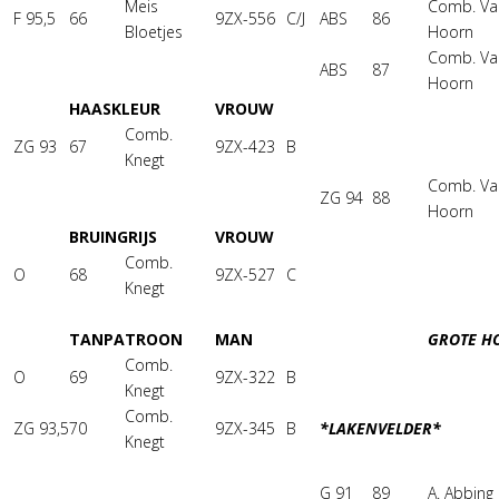
Meis
Comb. Va
F 95,5
66
9ZX-556
C/J
ABS
86
Bloetjes
Hoorn
Comb. Va
ABS
87
Hoorn
HAASKLEUR
VROUW
Comb.
ZG 93
67
9ZX-423
B
Knegt
Comb. Va
ZG 94
88
Hoorn
BRUINGRIJS
VROUW
Comb.
O
68
9ZX-527
C
Knegt
TANPATROON
MAN
GROTE H
Comb.
O
69
9ZX-322
B
Knegt
Comb.
ZG 93,5
70
9ZX-345
B
*LAKENVELDER*
Knegt
G 91
89
A. Abbing