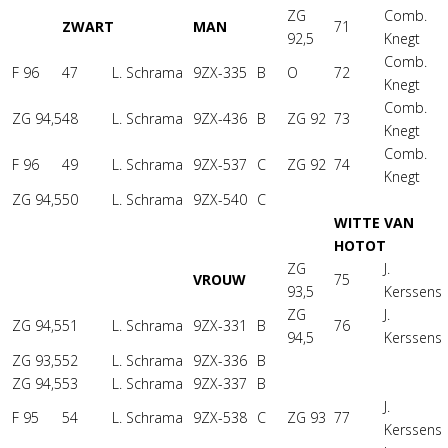
ZG
Comb.
ZWART
MAN
71
92,5
Knegt
Comb.
F 96
47
L. Schrama
9ZX-335
B
O
72
Knegt
Comb.
ZG 94,5
48
L. Schrama
9ZX-436
B
ZG 92
73
Knegt
Comb.
F 96
49
L. Schrama
9ZX-537
C
ZG 92
74
Knegt
ZG 94,5
50
L. Schrama
9ZX-540
C
WITTE VAN
HOTOT
ZG
J.
VROUW
75
93,5
Kerssens
ZG
J.
ZG 94,5
51
L. Schrama
9ZX-331
B
76
94,5
Kerssens
ZG 93,5
52
L. Schrama
9ZX-336
B
ZG 94,5
53
L. Schrama
9ZX-337
B
J.
F 95
54
L. Schrama
9ZX-538
C
ZG 93
77
Kerssens