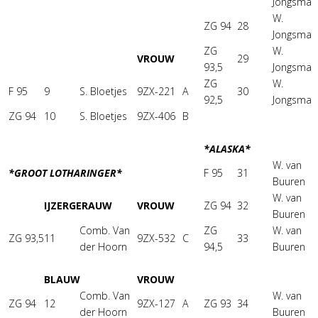
Jongsma
W.
ZG 94
28
Jongsma
ZG
W.
VROUW
29
93,5
Jongsma
ZG
W.
F 95
9
S. Bloetjes
9ZX-221
A
30
92,5
Jongsma
ZG 94
10
S. Bloetjes
9ZX-406
B
*ALASKA*
W. van
*GROOT LOTHARINGER*
F 95
31
Buuren
W. van
IJZERGERAUW
VROUW
ZG 94
32
Buuren
Comb. Van
ZG
W. van
ZG 93,5
11
9ZX-532
C
33
der Hoorn
94,5
Buuren
BLAUW
VROUW
Comb. Van
W. van
ZG 94
12
9ZX-127
A
ZG 93
34
der Hoorn
Buuren