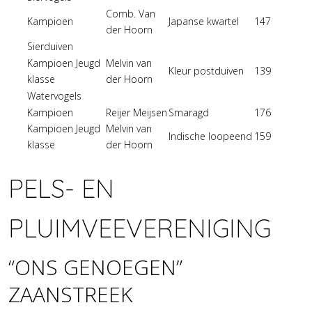
Comb. Van
Kampioen
Japanse kwartel
147
der Hoorn
Sierduiven
Kampioen Jeugd
Melvin van
Kleur postduiven
139
klasse
der Hoorn
Watervogels
Kampioen
Reijer Meijsen
Smaragd
176
Kampioen Jeugd
Melvin van
Indische loopeend
159
klasse
der Hoorn
PELS- EN
PLUIMVEEVERENIGING
“ONS GENOEGEN”
ZAANSTREEK