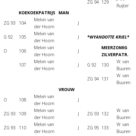
ZG 94
129
Ruijter
KOEKOEKPATRIJS
MAN
Melvin van
ZG 93
104
J
der Hoorn
Melvin van
G 92
105
J
*WYANDOTTE KRIEL*
der Hoorn
Melvin van
MEERZOMIG
O
106
J
der Hoorn
ZILVERPATR.
Melvin van
W. van
107
J
G 92
130
der Hoorn
Buuren
W. van
ZG 94
131
Buuren
VROUW
Melvin van
O
108
J
der Hoorn
Melvin van
W. van
ZG 93
109
J
ZG 93
132
der Hoorn
Buuren
Melvin van
W. van
ZG 93
110
J
ZG 95
133
der Hoorn
Buuren