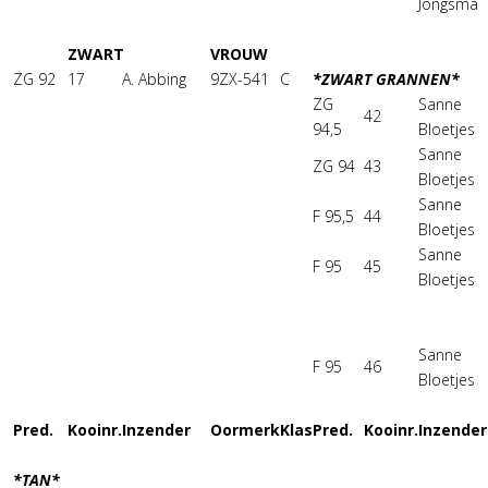
Jongsma
ZWART
VROUW
ZG 92
17
A. Abbing
9ZX-541
C
*ZWART GRANNEN*
ZG
Sanne
42
94,5
Bloetjes
Sanne
ZG 94
43
Bloetjes
Sanne
F 95,5
44
Bloetjes
Sanne
F 95
45
Bloetjes
Sanne
F 95
46
Bloetjes
Pred.
Kooinr.
Inzender
Oormerk
Klas
Pred.
Kooinr.
Inzender
*TAN*