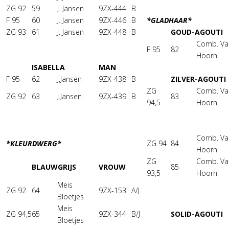
ZG 92
59
J. Jansen
9ZX-444
B
F 95
60
J. Jansen
9ZX-446
B
*GLADHAAR*
ZG 93
61
J. Jansen
9ZX-448
B
GOUD-AGOUTI
Comb. Va
F 95
82
Hoorn
ISABELLA
MAN
F 95
62
J.Jansen
9ZX-438
B
ZILVER-AGOUTI
ZG
Comb. Va
ZG 92
63
J.Jansen
9ZX-439
B
83
94,5
Hoorn
Comb. Va
*KLEURDWERG*
ZG 94
84
Hoorn
ZG
Comb. Va
BLAUWGRIJS
VROUW
85
93,5
Hoorn
Meis
ZG 92
64
9ZX-153
A/J
Bloetjes
Meis
ZG 94,5
65
9ZX-344
B/J
SOLID-AGOUTI
Bloetjes