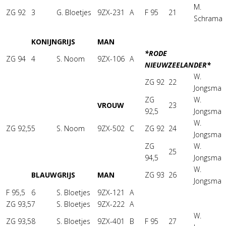
M.
ZG 92
3
G. Bloetjes
9ZX-231
A
F 95
21
Schrama
KONIJNGRIJS
MAN
*RODE
ZG 94
4
S. Noom
9ZX-106
A
NIEUWZEELANDER*
W.
ZG 92
22
Jongsma
ZG
W.
VROUW
23
92,5
Jongsma
W.
ZG 92,5
5
S. Noom
9ZX-502
C
ZG 92
24
Jongsma
ZG
W.
25
94,5
Jongsma
W.
BLAUWGRIJS
MAN
ZG 93
26
Jongsma
F 95,5
6
S. Bloetjes
9ZX-121
A
ZG 93,5
7
S. Bloetjes
9ZX-222
A
W.
ZG 93,5
8
S. Bloetjes
9ZX-401
B
F 95
27