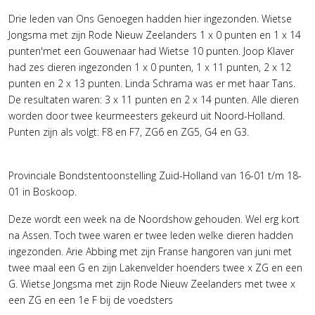
Drie leden van Ons Genoegen hadden hier ingezonden. Wietse
Jongsma met zijn Rode Nieuw Zeelanders 1 x 0 punten en 1 x 14
punten'met een Gouwenaar had Wietse 10 punten. Joop Klaver
had zes dieren ingezonden 1 x 0 punten, 1 x 11 punten, 2 x 12
punten en 2 x 13 punten. Linda Schrama was er met haar Tans.
De resultaten waren: 3 x 11 punten en 2 x 14 punten. Alle dieren
worden door twee keurmeesters gekeurd uit Noord-Holland.
Punten zijn als volgt: F8 en F7, ZG6 en ZG5, G4 en G3.
Provinciale Bondstentoonstelling Zuid-Holland van 16-01 t/m 18-
01 in Boskoop.
Deze wordt een week na de Noordshow gehouden. Wel erg kort
na Assen. Toch twee waren er twee leden welke dieren hadden
ingezonden. Arie Abbing met zijn Franse hangoren van juni met
twee maal een G en zijn Lakenvelder hoenders twee x ZG en een
G. Wietse Jongsma met zijn Rode Nieuw Zeelanders met twee x
een ZG en een 1e F bij de voedsters