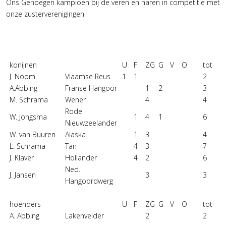
Ons Genoegen kampioen bij de veren en haren in competitie met
onze zusterverenigingen
konijnen
U
F
ZG
G
V
O
tot
J. Noom
Vlaamse Reus
1
1
2
A.Abbing
Franse Hangoor
1
2
3
M. Schrama
Wener
4
4
Rode
W. Jongsma
1
4
1
6
Nieuwzeelander
W. van Buuren
Alaska
1
3
4
L. Schrama
Tan
4
3
7
J. Klaver
Hollander
4
2
6
Ned.
J. Jansen
3
3
Hangoordwerg
hoenders
U
F
ZG
G
V
O
tot
A. Abbing
Lakenvelder
2
2