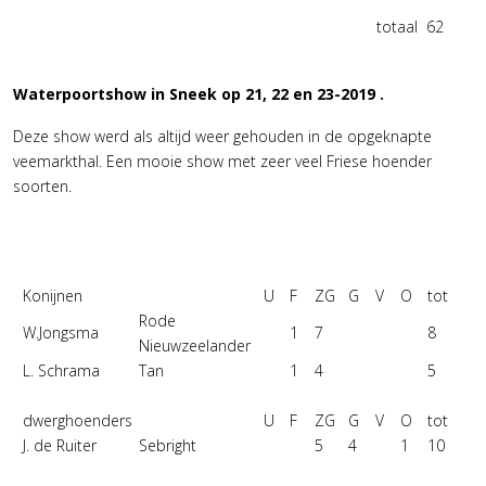
totaal
62
Waterpoortshow in Sneek op 21, 22 en 23-2019 .
Deze show werd als altijd weer gehouden in de opgeknapte
veemarkthal. Een mooie show met zeer veel Friese hoender
soorten.
Konijnen
U
F
ZG
G
V
O
tot
Rode
W.Jongsma
1
7
8
Nieuwzeelander
L. Schrama
Tan
1
4
5
dwerghoenders
U
F
ZG
G
V
O
tot
J. de Ruiter
Sebright
5
4
1
10