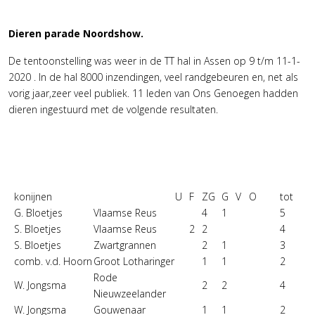
Dieren parade Noordshow.
De tentoonstelling was weer in de TT hal in Assen op 9 t/m 11-1-
2020 . In de hal 8000 inzendingen, veel randgebeuren en, net als
vorig jaar,zeer veel publiek. 11 leden van Ons Genoegen hadden
dieren ingestuurd met de volgende resultaten.
konijnen
U
F
ZG
G
V
O
tot
G. Bloetjes
Vlaamse Reus
4
1
5
S. Bloetjes
Vlaamse Reus
2
2
4
S. Bloetjes
Zwartgrannen
2
1
3
comb. v.d. Hoorn
Groot Lotharinger
1
1
2
Rode
W. Jongsma
2
2
4
Nieuwzeelander
W. Jongsma
Gouwenaar
1
1
2