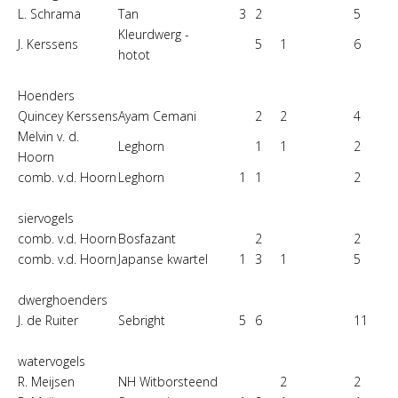
L. Schrama
Tan
3
2
5
Kleurdwerg -
J. Kerssens
5
1
6
hotot
Hoenders
Quincey Kerssens
Ayam Cemani
2
2
4
Melvin v. d.
Leghorn
1
1
2
Hoorn
comb. v.d. Hoorn
Leghorn
1
1
2
siervogels
comb. v.d. Hoorn
Bosfazant
2
2
comb. v.d. Hoorn
Japanse kwartel
1
3
1
5
dwerghoenders
J. de Ruiter
Sebright
5
6
11
watervogels
R. Meijsen
NH Witborsteend
2
2