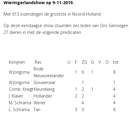
Wieringerlandshow op 9-11-2019.
Met 613 inzendingen de grootste in Noord-Holland
Op deze eendaagse show stuurden zes leden van Ons Genoegen
27 dieren in met de volgende predicaten.
Konijnen
Ras
U
F
ZG
G
V
O
tot
Rode
W.Jongsma
1
6
1
8
Nieuwzeelander
W.Jongsma
Gouwenaar
1
1
Comb. Knegt
Kleurdwerg
1
2
1
4
J. Klaver
Hollander
2
2
4
M. Schrama
Wener
4
4
L. Schrama
Tan
3
3
6