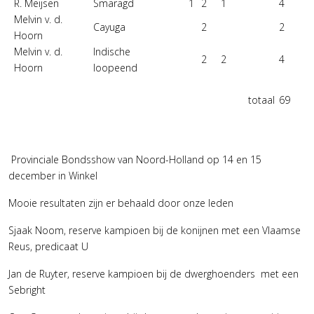
R. Meijsen
Smaragd
1
2
1
4
Melvin v. d.
Cayuga
2
2
Hoorn
Melvin v. d.
Indische
2
2
4
Hoorn
loopeend
totaal
69
Provinciale Bondsshow van Noord-Holland op 14 en 15
december in Winkel
Mooie resultaten zijn er behaald door onze leden
Sjaak Noom, reserve kampioen bij de konijnen met een Vlaamse
Reus, predicaat U
Jan de Ruyter, reserve kampioen bij de dwerghoenders met een
Sebright