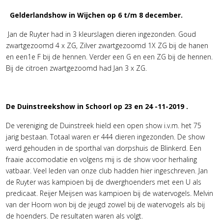
Gelderlandshow in Wijchen op 6 t/m 8 december.
Jan de Ruyter had in 3 kleurslagen dieren ingezonden. Goud
zwartgezoomd 4 x ZG, Zilver zwartgezoomd 1X ZG bij de hanen
en een1e F bij de hennen. Verder een G en een ZG bij de hennen.
Bij de citroen zwartgezoomd had Jan 3 x ZG.
De Duinstreekshow in Schoorl op 23 en 24 -11-2019 .
De vereniging de Duinstreek hield een open show i.v.m. het 75
jarig bestaan. Totaal waren er 444 dieren ingezonden. De show
werd gehouden in de sporthal van dorpshuis de Blinkerd. Een
fraaie accomodatie en volgens mij is de show voor herhaling
vatbaar. Veel leden van onze club hadden hier ingeschreven. Jan
de Ruyter was kampioen bij de dwerghoenders met een U als
predicaat. Reijer Meijsen was kampioen bij de watervogels. Melvin
van der Hoorn won bij de jeugd zowel bij de watervogels als bij
de hoenders. De resultaten waren als volgt.