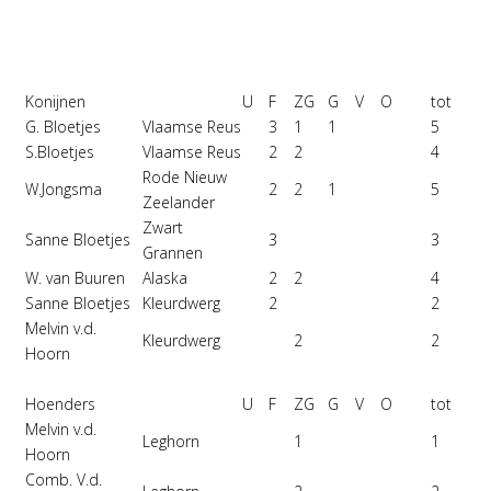
Konijnen
U
F
ZG
G
V
O
tot
G. Bloetjes
Vlaamse Reus
3
1
1
5
S.Bloetjes
Vlaamse Reus
2
2
4
Rode Nieuw
W.Jongsma
2
2
1
5
Zeelander
Zwart
Sanne Bloetjes
3
3
Grannen
W. van Buuren
Alaska
2
2
4
Sanne Bloetjes
Kleurdwerg
2
2
Melvin v.d.
Kleurdwerg
2
2
Hoorn
Hoenders
U
F
ZG
G
V
O
tot
Melvin v.d.
Leghorn
1
1
Hoorn
Comb. V.d.