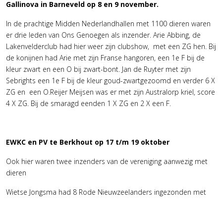
Gallinova in Barneveld op 8 en 9 november.
In de prachtige Midden Nederlandhallen met 1100 dieren waren
er drie leden van Ons Genoegen als inzender. Arie Abbing, de
Lakenvelderclub had hier weer zijn clubshow, met een ZG hen. Bij
de konijnen had Arie met zijn Franse hangoren, een 1e F bij de
kleur zwart en een O bij zwart-bont. Jan de Ruyter met zijn
Sebrights een 1e F bij de kleur goud-zwartgezoomd en verder 6 X
ZG en een O.Reijer Meijsen was er met zijn Australorp kriel, score
4 X ZG. Bij de smaragd eenden 1 X ZG en 2 X een F.
EWKC en PV te Berkhout op 17 t/m 19 oktober
Ook hier waren twee inzenders van de vereniging aanwezig met
dieren
Wietse Jongsma had 8 Rode Nieuwzeelanders ingezonden met
als resultaat 4 X F en 4 X ZG