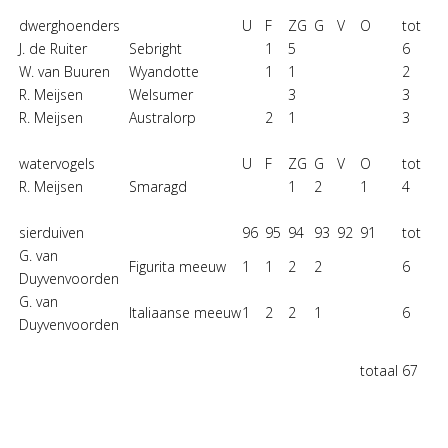
dwerghoenders
U
F
ZG
G
V
O
tot
J. de Ruiter
Sebright
1
5
6
W. van Buuren
Wyandotte
1
1
2
R. Meijsen
Welsumer
3
3
R. Meijsen
Australorp
2
1
3
watervogels
U
F
ZG
G
V
O
tot
R. Meijsen
Smaragd
1
2
1
4
sierduiven
96
95
94
93
92
91
tot
G. van
Figurita meeuw
1
1
2
2
6
Duyvenvoorden
G. van
Italiaanse meeuw
1
2
2
1
6
Duyvenvoorden
totaal
67