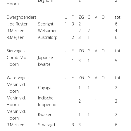
Leghorn
2
2
Hoorn
Dwerghoenders
U
F
ZG
G
V
O
tot
J. de Ruyter
Sebright
1
3
2
6
R.Meijsen
Welsumer
2
2
4
R.Meijsen
Australorp
2
3
1
6
Siervogels
U
F
ZG
G
V
O
tot
Comb. V.d.
Japanse
1
3
1
5
Hoorn
kwartel
Watervogels
U
F
ZG
G
V
O
tot
Melvin v.d.
Cayuga
1
1
2
Hoorn
Melvin v.d.
Indische
2
1
3
Hoorn
loopeend
Melvin v.d.
Kwaker
1
1
2
Hoorn
R.Meijsen
Smaragd
3
3
6